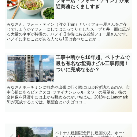
フォー店「フォー・ティン」が最
近商魂たくましすぎ
みなさん、フォー・ティン（Phở Thìn）というフォー屋さんをご存
じでしょうか？フォーにしてはこってりとしたスープと丼一面に広が
る大量のネギが特徴の、ハノイ旧市街にある老舗フォー屋さんです。
ハノイに来たことがある人なら1回は食べたことが...
工事中断から10年超、ベトナムで
ベトナム経済
最も有名な塩漬けビル工事再開！
ついに完成なるか？
みなさんホーチミンに観光や出張に行く際にほぼ必ず訪れるのが、市
中心部にあるビテクスコ･ファイナンシャル･タワーの展望台。街の
全体像を見渡すには上から眺めるのがいちばん。2018年にLandmark
81が完成するまでは、展望台といえばココ...
ベトナム建国記念日に建国の父、ホー･