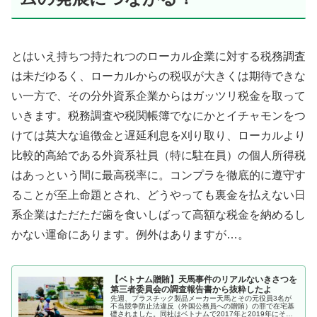
とはいえ持ちつ持たれつのローカル企業に対する税務調査
は未だゆるく、ローカルからの税収が大きくは期待できな
い一方で、その分外資系企業からはガッツリ税金を取って
いきます。税務調査や税関帳簿でなにかとイチャモンをつ
けては莫大な追徴金と遅延利息を刈り取り、ローカルより
比較的高給である外資系社員（特に駐在員）の個人所得税
はあっという間に最高税率に。コンプラを徹底的に遵守す
ることが至上命題とされ、どうやっても裏金を払えない日
系企業はただただ歯を食いしばって高額な税金を納めるし
かない運命にあります。例外はありますが…。
【ベトナム贈賄】天馬事件のリアルないきさつを
第三者委員会の調査報告書から抜粋したよ
先週、プラスチック製品メーカー天馬とその元役員3名が
不当競争防止法違反（外国公務員への贈賄）の罪で在宅基
礎されました。同社はベトナムで2017年と2019年にそれ