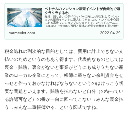
ベトナムのマンション販売イベントが倒錯的で頭
クラクラするわ
先日、知り合いのデベロッパーの方にお呼ばれしてマンシ
ョンの販売イベントに潜入してきました。ハノイの中心部
にある高級マンションプロジェクトで、3ベッドルーム
（3LDK）で約5000万円と現地の感覚では相当お高い物件
になります。ベトナムの販売...
mameviet.com
2022.04.29
税金逃れの副次的な目的としては、費用に計上できない支
払いのためというのもあり得ます。代表的なものとしては
裏金・賄賂。裏金がないと事業がどうにも成り立たない産
業のローカル企業にとって、帳簿に載らない余剰資金をせ
っせと作っておかなければならないというのはけっこう切
実な問題といえます。賄賂を払わないと自分（の待ってい
る許認可など）の番が一向に回ってこない→みんな裏金払
う→みんな二重帳簿やる、という図式ですね。