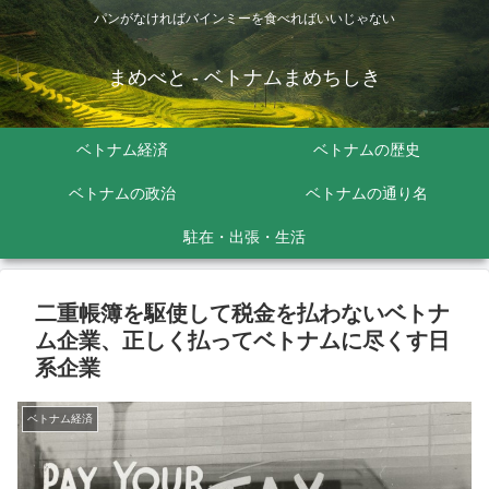
パンがなければバインミーを食べればいいじゃない
まめべと - ベトナムまめちしき
ベトナム経済
ベトナムの歴史
ベトナムの政治
ベトナムの通り名
駐在・出張・生活
二重帳簿を駆使して税金を払わないベトナ
ム企業、正しく払ってベトナムに尽くす日
系企業
ベトナム経済