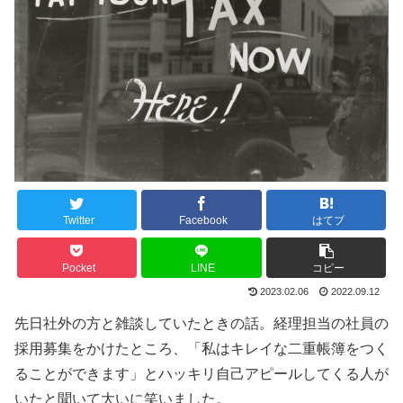
Twitter
Facebook
はてブ
Pocket
LINE
コピー
2023.02.06
2022.09.12
先日社外の方と雑談していたときの話。経理担当の社員の
採用募集をかけたところ、「私はキレイな二重帳簿をつく
ることができます」とハッキリ自己アピールしてくる人が
いたと聞いて大いに笑いました。