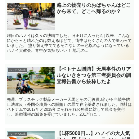
路上の物売りのおばちゃんはどこ
ベトナム経済
から来て、どこへ帰るのか？
昨日のハノイは久々の快晴でした。旧正月に入った2月以来、こんな
にからっと晴れたのは数えるほどで、街中はたくさんの人で賑わって
いました。 塗り替え中でできそこないの三色旗のようになっている
ハノイ大教会。青空が気持ちいい！ 地元の...
【ベトナム贈賄】天馬事件のリア
ベトナム経済
ルないきさつを第三者委員会の調
査報告書から抜粋したよ
先週、プラスチック製品メーカー天馬とその元役員3名が不当競争防
止法違反（外国公務員への贈賄）の罪で在宅基礎されました。同社は
ベトナムで2017年と2019年にそれぞれ公務員に対して現金を交付
し、追徴課税の減免を受けていました。2017年に...
【1杯5000円…】ハノイの大人気
ベトナム経済