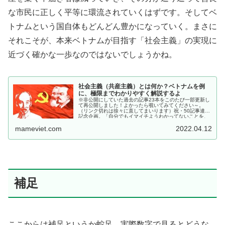
な市民に正しく平等に環流されていくはずです。そしてベ
トナムという国自体もどんどん豊かになっていく。まさに
それこそが、本来ベトナムが目指す「社会主義」の実現に
近づく確かな一歩なのではないでしょうかね。
社会主義（共産主義）とは何か？ベトナムを例
に、極限までわかりやすく解説するよ
※非公開にしていた過去の記事23本をこのたび一部更新し
て再公開しました！よかったら覗いてみてください～。
（リンク切れは徐々に直してまいります）祝・50記事達成
記念企画。「自分でもイマイチようわかってないことを、
人さまにわかりやすく...
mameviet.com
2022.04.12
補足
ここからは補足というか蛇足。実際数字で見るとどうな