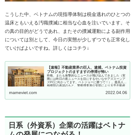
こうした中、ベトナムの現指導体制は税金逃れのひとつの
温床ともいえる汚職撲滅に相当な心血を注いでいます。そ
の真の目的がどうであれ、またその撲滅運動による副作用
については別として、今日の実態が少しずつでも正常化し
ていけばよいですね。詳しくはコチラ↓
【速報】不動産業界の巨人、逮捕。ベトナム投資
プロジェクトのますますの停滞が怖い
昨晩、またも衝撃的なニュースが飛び込んできました（実
際には昨日の夜ニュースを目にするやいなやアズスーンア
ズPCに向かってます。ベトジョーに勝つで！）。最高人民
検察院の承認のもと、警察捜査局公安部により大手不動産
会社・タンホアンミングループ...
mameviet.com
2022.04.06
日系（外資系）企業の活躍はベトナ
ムの発展につながる！