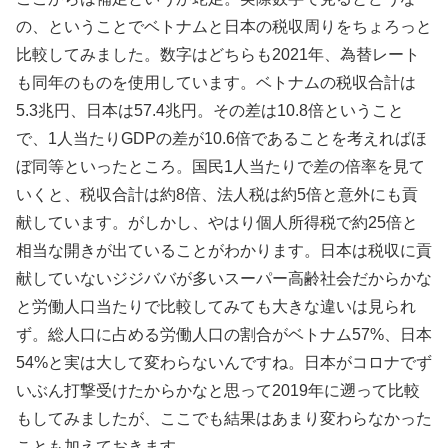
の、ということでベトナムと日本の税収周りをちょろっと
比較してみました。数字はどちらも2021年、為替レート
も同年のものを使用しています。ベトナムの税収合計は
5.3兆円、日本は57.4兆円。その差は10.8倍ということ
で、1人当たりGDPの差が10.6倍であることを考えればほ
ぼ同等といったところ。国民1人当たりで差の倍率を見て
いくと、税収合計は約8倍、法人税は約5倍と意外にも貢
献しています。がしかし、やはり個人所得税で約25倍と
相当な開きが出ていることがわかります。日本は税収に貢
献していないジジババが多いスーパー高齢社会だからかな
と労働人口当たりで比較してみても大きな違いは見られ
ず。総人口に占める労働人口の割合がベトナム57%、日本
54%と実は大して変わらないんですね。日本がコロナでず
いぶん打撃受けたからかなと思って2019年に遡って比較
もしてみましたが、ここでも結果はあまり変わらなかった
ことも加えておきます。