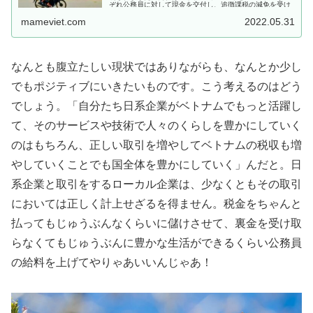
ぞれ公務員に対して現金を交付し、追徴課税の減免を受け
ていました。2017年に...
mameviet.com
2022.05.31
なんとも腹立たしい現状ではありながらも、なんとか少し
でもポジティブにいきたいものです。こう考えるのはどう
でしょう。「自分たち日系企業がベトナムでもっと活躍し
て、そのサービスや技術で人々のくらしを豊かにしていく
のはもちろん、正しい取引を増やしてベトナムの税収も増
やしていくことでも国全体を豊かにしていく」んだと。日
系企業と取引をするローカル企業は、少なくともその取引
においては正しく計上せざるを得ません。税金をちゃんと
払ってもじゅうぶんなくらいに儲けさせて、裏金を受け取
らなくてもじゅうぶんに豊かな生活ができるくらい公務員
の給料を上げてやりゃあいいんじゃあ！