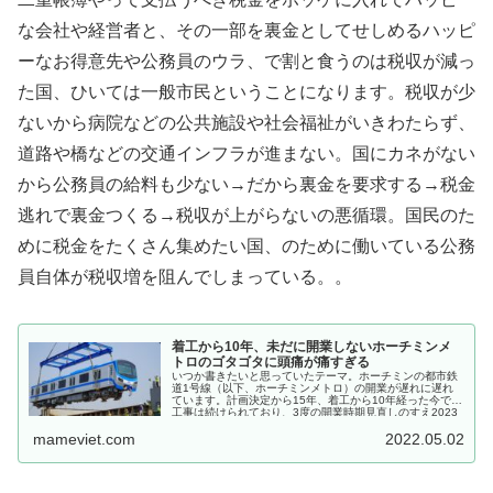
な会社や経営者と、その一部を裏金としてせしめるハッピ
ーなお得意先や公務員のウラ、で割と食うのは税収が減っ
た国、ひいては一般市民ということになります。税収が少
ないから病院などの公共施設や社会福祉がいきわたらず、
道路や橋などの交通インフラが進まない。国にカネがない
から公務員の給料も少ない→だから裏金を要求する→税金
逃れで裏金つくる→税収が上がらないの悪循環。国民のた
めに税金をたくさん集めたい国、のために働いている公務
員自体が税収増を阻んでしまっている。。
着工から10年、未だに開業しないホーチミンメ
トロのゴタゴタに頭痛が痛すぎる
いつか書きたいと思っていたテーマ。ホーチミンの都市鉄
道1号線（以下、ホーチミンメトロ）の開業が遅れに遅れ
ています。計画決定から15年、着工から10年経った今でも
工事は続けられており、3度の開業時期見直しのすえ2023
年末の開業を目...
mameviet.com
2022.05.02