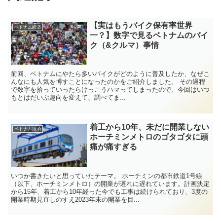
【実はもうバイク保有率世界
ベトナム経済
一？】数字で見るベトナムのバイ
ク（&クルマ）事情
前回、ベトナムにやたら多いバイクがどのように普及したか、なぜこ
んなにも人気を博すことになったのかをご紹介しました。 その過程
で数字を拾っていったらけっこうハマってしまったので、今回はいつ
もとはだいぶ趣向を変えて、調べてま...
着工から10年、未だに開業しない
ベトナム経済
ホーチミンメトロのゴタゴタに頭
痛が痛すぎる
いつか書きたいと思っていたテーマ。 ホーチミンの都市鉄道1号線
（以下、ホーチミンメトロ）の開業が遅れに遅れています。計画決定
から15年、着工から10年経った今でも工事は続けられており、3度の
開業時期見直しのすえ2023年末の開業を目...