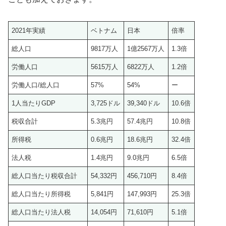
2021年実績
ベトナム
日本
倍率
総人口
9817万人
1億2567万人
1.3倍
労働人口
5615万人
6822万人
1.2倍
労働人口/総人口
57%
54%
ー
1人当たりGDP
3,725ドル
39,340ドル
10.6倍
税収合計
5.3兆円
57.4兆円
10.8倍
所得税
0.6兆円
18.6兆円
32.4倍
法人税
1.4兆円
9.0兆円
6.5倍
総人口当たり税収合計
54,332円
456,710円
8.4倍
総人口当たり所得税
5,841円
147,993円
25.3倍
総人口当たり法人税
14,054円
71,610円
5.1倍