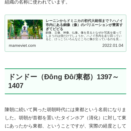
組織の名称に使われています。
レーニンからドミニカの初代大統領まで？ハノイ
市内にある銅像（像）のバリエーションが豊富す
ぎてビビる
銅像、立像、神像、仏像。像を見るとなぜか写真を撮って
しまうのは僕だけでしょうか。ハノイ市内を走り回ってい
ると、けっこういろんなところに像が立っているのを見か
けます。今回はおそらく日本人初の試みとなる「ハノイ市
mameviet.com
2022.01.04
内の像シリーズ」という...
ドンドー（Đông Đô/東都）1397～
1407
陳朝に続いて興った胡朝時代には東都という名前になりま
した。胡朝が首都を置いたタインホア（清化）に対して東
にあったから東都、ということですが、実際の経度として