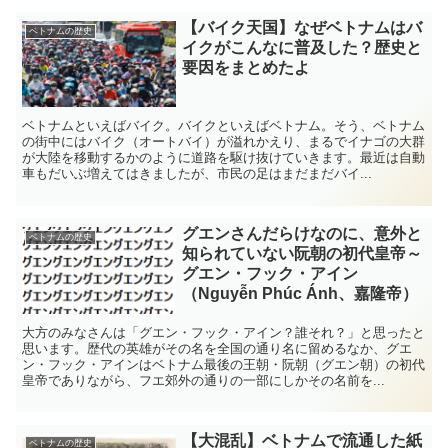
【バイク天国】なぜベトナムはバ
ベトナムの歴史
イクがこんなに普及した？歴史と
要因をまとめたよ
ベトナムといえばバイク。バイクといえばベトナム。そう、ベトナム
の街中にはバイク（オートバイ）が溢れかえり、まるでイナゴの大群
が大陸を移動するかのように道路を駆け抜けていきます。最近は自動
車もだいぶ増えてはきましたが、市民の足はまだまだバイ...
グエンさんだらけなのに、意外と
ベトナムの歴史
知られていない阮朝の初代皇帝～
グエン・フック・アイン
（Nguyễn Phúc Ánh、嘉隆帝）
大方のみなさんは「グエン・フック・アイン？誰それ？」と思ったと
思います。歴代の英雄がその名を全国の通り名に留めるなか、グエ
ン・フック・アインはベトナム最後の王朝・阮朝（グエン朝）の初代
皇帝でありながら、フエ郊外の通りの一部にしかその名前を...
【大混乱】ベトナムで流通した紙
ベトナムの歴史