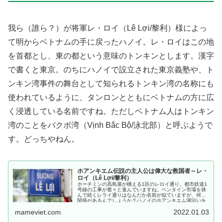
我ら（誰ら？）が将軍レ・ロイ（Lê Lợi/黎利）様によっ
て明からベトナムの手に戻ったハノイ。レ・ロイはこの地
を首都とし、東の都という意味のトンキンとします。漢字
で書くと東京。のちにハノイで設立された東京義塾や、ト
ンキン湾事件の舞台として知られるトンキン湾の名称にも
使われているように、タンロンとともにベトナムの方に広
く浸透している名前ですね。ただしベトナム人はトンキン
湾のことをバクボ湾（Vịnh Bắc Bộ/泳北部）と呼ぶようで
す。どっちやねん。
ホアンキエム伝説の主人公は偉大な救国者～レ・
ロイ（Lê Lợi/黎利）
ホーチミンの高島屋が構える1区のレロイ通り。都市鉄道1
号線の工事が着々と進んでいますね。ベンタイン市場を挟
んで続くレライ通りはなんだか名前が似ていますが、何か
関係があるんでしょうか？ハノイのホアンキエム湖沿いを
走るレ・タイ・トー通...
mameviet.com
2022.01.03