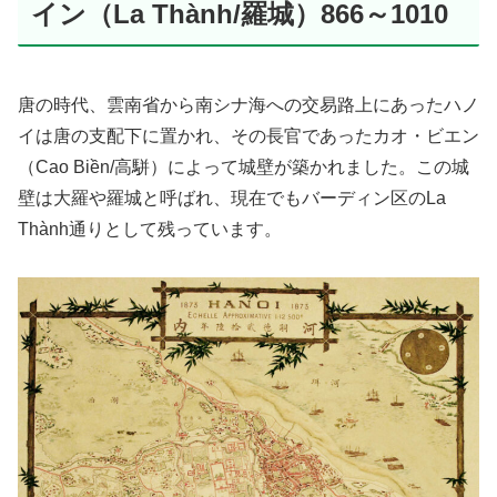
イン（La Thành/羅城）866～1010
唐の時代、雲南省から南シナ海への交易路上にあったハノ
イは唐の支配下に置かれ、その長官であったカオ・ビエン
（Cao Biền/高駢）によって城壁が築かれました。この城
壁は大羅や羅城と呼ばれ、現在でもバーディン区のLa
Thành通りとして残っています。