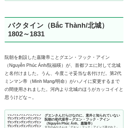
バクタイン（Bắc Thành/北城）
1802～1831
阮朝を創設した嘉隆帝ことグエン・フック・アイン
（Nguyễn Phúc Ánh/阮福暎）が、首都フエに対して北城
と名付けました。うん、今度こそ妥当な名付けだ。第2代
ミンマン帝（Minh Mạng/明命）がハノイに変更するまで
の間使用されました。河内より北城のほうがカッコイイと
思うけどな～。
グエンさんだらけなのに、意外と知られていない
阮朝の初代皇帝～グエン・フック・アイン
（Nguyễn Phúc Ánh、嘉隆帝）
大方のみなさんは「グエン・フック・アイン？誰それ？」