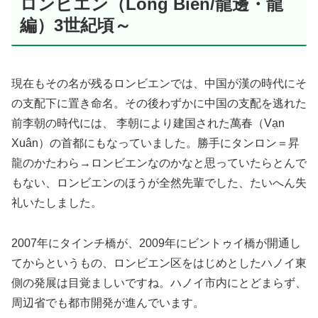
ロンビエン（Long Biên/龍邊・龍
編）3世紀頃～
現在もその名が残るロンビエンでは、中国が漢の時代にそ
の支配下に置き命名。その後わずかに中国の支配を逃れた
前李朝の時代には、 李朝により建国された萬春（Vạn
Xuân）の首都にもなっていました。勝手にタンロン＝昇
龍のかたわら→ロンビエンなのかなと思っていたらとんで
もない、ロンビエンのほうが全然先輩でした、たいへん失
礼いたしました。
2007年にタインチ橋が、2009年にビントゥイ橋が開通し
てからというもの、ロンビエン区をはじめとしたハノイ東
側の発展は目覚ましいですね。ハノイ市内にとどまらず、
周辺省でも都市開発が進んでいます。