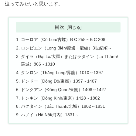
辿ってみたいと思います。
目次
コーロア（Cổ Loa/古螺）B.C.258～B.C.208
ロンビエン（Long Biên/龍邊・龍編）3世紀頃～
ダイラ（Đại La/大羅）またはラタイン（La Thành/
羅城）866～1010
タンロン（Thăng Long/昇龍）1010～1397
ドンドー（Đông Đô/東都）1397～1407
ドンクアン（Đông Quan/東關）1408～1427
トンキン（Đông Kinh/東京）1428～1802
バクタイン（Bắc Thành/北城）1802～1831
ハノイ（Hà Nội/河内）1831～