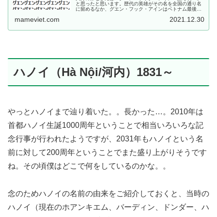
と思ったと思います。歴代の英雄がその名を全国の通り名
に留めるなか、グエン・フック・アインはベトナム最後の
王朝・阮朝（グエン朝）の初代皇帝でありながら、フエ郊
mameviet.com
2021.12.30
外の通りの一部にしかその名前を...
ハノイ（Hà Nội/河内）1831～
やっとハノイまで辿り着いた。。長かった…。2010年は
首都ハノイ生誕1000周年ということで相当いろいろな記
念行事が行われたようですが、2031年もハノイという名
前に対して200周年ということでまた盛り上がりそうです
ね。その頃僕はどこで何をしているのかな。。
念のためハノイの名前の由来をご紹介しておくと、当時の
ハノイ（現在のホアンキエム、バーディン、ドンダー、ハ