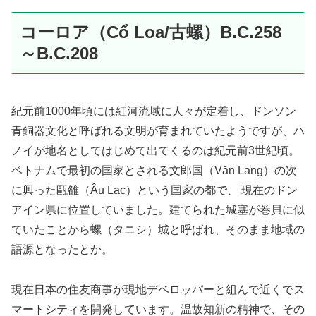
コーロア（Cổ Loa/古螺）B.C.258
～B.C.208
紀元前1000年頃には紅河流域に人々が定着し、ドンソン
青銅器文化と呼ばれる文明が育まれていたようですが、ハ
ノイが地名としてはじめて出てくるのは紀元前3世紀頃。
ベトナムで最初の国家とされる文郎国（Văn Lang）の次
に興った甌雒（Âu Lạc）という国家の都で、 現在のドン
アイン県に位置していました。建てられた城塞が巻貝に似
ていたことから螺（タニシ）城と呼ばれ、そのまま地域の
語源となったとか。
現在日本の住友商事が現地デベロッパーと組んで近くでス
マートシティを開発しています。温故知新の精神で、その