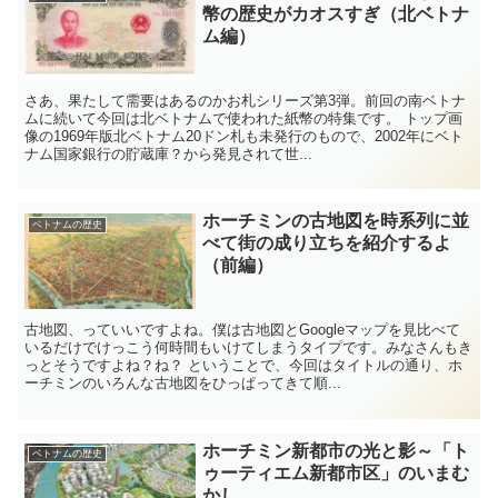
幣の歴史がカオスすぎ（北ベトナ
ム編）
さあ、果たして需要はあるのかお札シリーズ第3弾。前回の南ベトナ
ムに続いて今回は北ベトナムで使われた紙幣の特集です。 トップ画
像の1969年版北ベトナム20ドン札も未発行のもので、2002年にベト
ナム国家銀行の貯蔵庫？から発見されて世...
ホーチミンの古地図を時系列に並
ベトナムの歴史
べて街の成り立ちを紹介するよ
（前編）
古地図、っていいですよね。僕は古地図とGoogleマップを見比べて
いるだけでけっこう何時間もいけてしまうタイプです。みなさんもき
っとそうですよね？ね？ ということで、今回はタイトルの通り、ホ
ーチミンのいろんな古地図をひっぱってきて順...
ホーチミン新都市の光と影～「ト
ベトナムの歴史
ゥーティエム新都市区」のいまむ
かし