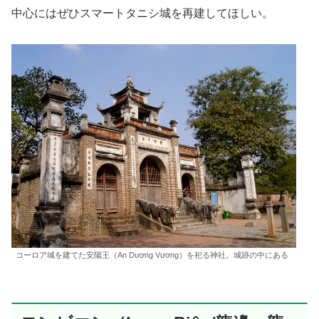
中心にはぜひスマートタニシ城を再建してほしい。
コーロア城を建てた安陽王（An Dương Vương）を祀る神社。城跡の中にある