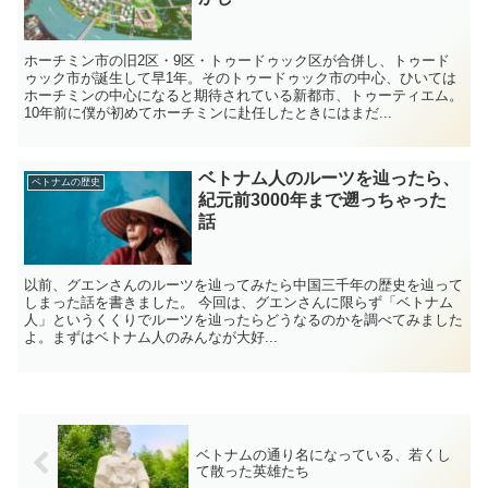
ホーチミン市の旧2区・9区・トゥードゥック区が合併し、トゥード
ゥック市が誕生して早1年。そのトゥードゥック市の中心、ひいては
ホーチミンの中心になると期待されている新都市、トゥーティエム。
10年前に僕が初めてホーチミンに赴任したときにはまだ...
ベトナム人のルーツを辿ったら、
ベトナムの歴史
紀元前3000年まで遡っちゃった
話
以前、グエンさんのルーツを辿ってみたら中国三千年の歴史を辿って
しまった話を書きました。 今回は、グエンさんに限らず「ベトナム
人」というくくりでルーツを辿ったらどうなるのかを調べてみました
よ。まずはベトナム人のみんなが大好...
ベトナムの通り名になっている、若くし
て散った英雄たち